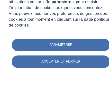
du site www.socotec-urbycom.fr et ce pour le monde entier.
utilisations ou sur
« Je paramètre »
pour choisir
l’implantation de cookies auxquels vous consentez.
La consultation et l’utilisation des données qu’il contient sont
Vous pouvez modifier vos préférences de gestion des
réservées à un usage personnel non commercial, ce qui exclut toute
cookies à tout moment en cliquant sur la page politiqu
exploitation commerciale à un niveau local, national ou
de cookies.
international. Notamment, aucun logo, texte, son, graphique ou
image contenus dans le site ne doit être copié, reproduit, modifié,
publié, émis, posté, transmis ou distribué par quelques moyens que
PARAMÉTRER
ce soit sans l’autorisation préalable écrite de SOCOTEC
URBYCOM.
ACCEPTER ET FERMER
Le droit de reproduction est strictement limité aux cas prévus par
l’article L. 122-5 du code de la propriété intellectuelle. Lorsqu’elle
permise, la reproduction comporte obligatoirement :
La mention de la source du document, en caractères très
apparents et ainsi libellée : « Ce document provient du site
internet de la société SOCOTEC URBYCOM –
www.socotec-urbycom.fr - Tous droits de représentation et de
reproduction sont réservés. »