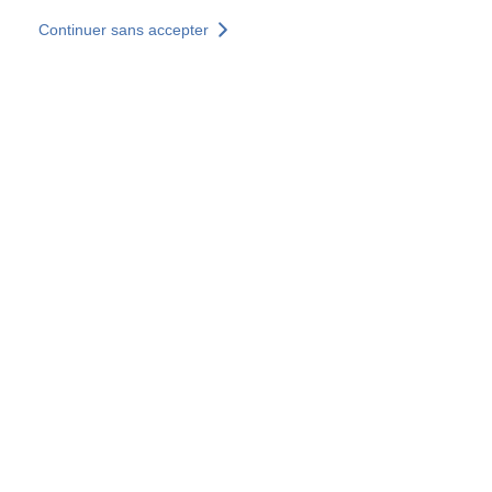
Aller au contenu principal
Continuer sans accepter
Nos solutions
Découvrir +
Plus de résultats
Tous les sites
Sites pays
Groupe SOCOTEC
Allemagne
Belgique
Espagne