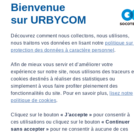
PARKER ET PARKER
Bienvenue
60 Quai Richelieu - 33000 BORDEAUX
sur URBYCOM
253 rue Saint-Honoré - 75001 PARIS
Découvrez comment nous collectons, nous utilisons,
Protection des données à caractère personnelles
nous traitons vos données en lisant notre
politique sur
protection des données à caractère personnel
.
Aucune donnée nominative n’est collectée à votre insu.
Aucune information nominative n’est cédée à un tiers.
Afin de mieux vous servir et d’améliorer votre
expérience sur notre site, nous utilisons des traceurs e
Pour plus de détail sur la gestion de vos données à caractères
cookies destinés à réaliser des statistiques ou
personnelles, vous pouvez consulter la
page dédiée
.
simplement à vous faire profiter pleinement des
fonctionnalités du site. Pour en savoir plus,
lisez notre
politique de cookies
.
Propriété intellectuelle / droits des utilisateurs
Cliquez sur le bouton
« J’accepte »
pour consentir à
SOCOTEC URBYCOM est le titulaire exclusif de tous les droits de
ces utilisations ou cliquez sur le bouton
« Continuer
propriété intellectuelle portant tant sur la structure que sur le contenu
sans accepter »
pour ne consentir à aucune de ces