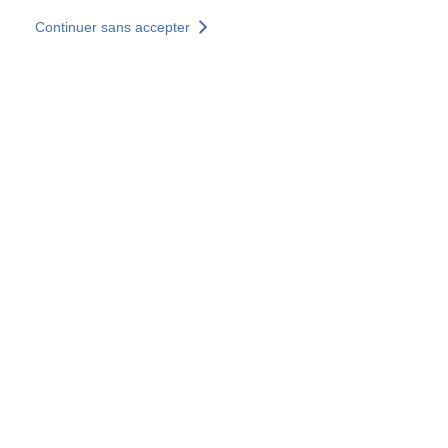
Aller au contenu principal
Continuer sans accepter
Nos solutions
Découvrir +
Plus de résultats
Tous les sites
Sites pays
Groupe SOCOTEC
Allemagne
Belgique
Espagne