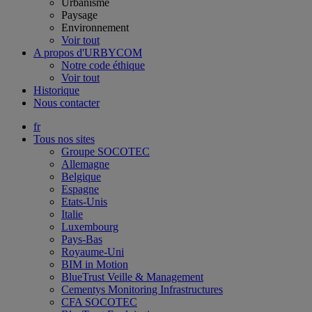
Urbanisme
Paysage
Environnement
Voir tout
A propos d'URBYCOM
Notre code éthique
Voir tout
Historique
Nous contacter
fr
Tous nos sites
Groupe SOCOTEC
Allemagne
Belgique
Espagne
Etats-Unis
Italie
Luxembourg
Pays-Bas
Royaume-Uni
BIM in Motion
BlueTrust Veille & Management
Cementys Monitoring Infrastructures
CFA SOCOTEC