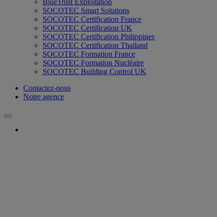
BlueTrust Exploitation
SOCOTEC Smart Solutions
SOCOTEC Certification France
SOCOTEC Certification UK
SOCOTEC Certification Philippines
SOCOTEC Certification Thailand
SOCOTEC Formation France
SOCOTEC Formation Nucléaire
SOCOTEC Building Control UK
Contactez-nous
Notre agence