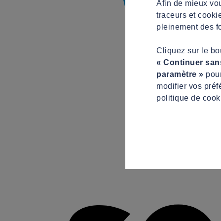
Afin de mieux vou
traceurs et cooki
pleinement des fo
Cliquez sur le b
« Continuer san
paramètre »
pour
modifier vos préf
politique de cook