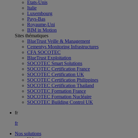
Etats-Unis
Italie
Luxembourg
Pays-Bas
Royaume-Uni
BIM in Motion
Sites thématiques
BlueTrust Veille & Management
Cementys Monitoring Infrastructures
CFA SOCOTEC
BlueTrust Exploitation
SOCOTEC Smart Solutions
SOCOTEC Certification France
SOCOTEC Certification UK
SOCOTEC Certification Philippines
SOCOTEC Certification Thailand
SOCOTEC Formation France
SOCOTEC Formation Nucléaire
SOCOTEC Building Control UK
fr
fr
Nos solutions